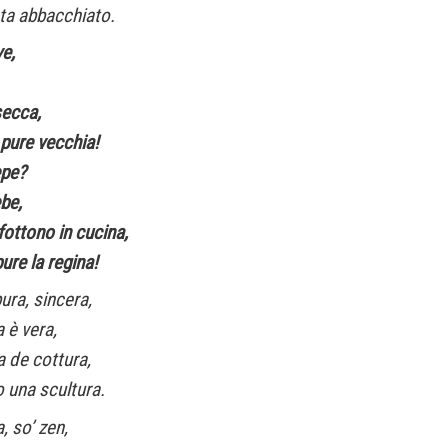
sta abbacchiato.
e,
 secca,
e pure vecchia!
epe?
ebe,
fottono in cucina,
ure la regina!
pura, sincera,
 è vera,
a de cottura,
o una scultura.
, so’ zen,