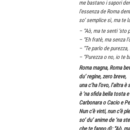
me bastano i sapori der
l’essenza de Roma dentr
so’ semplice sì, ma te la
– “Aò, ma te senti ‘sto
– “Eh fratè, ma senza l
– “Te parlo de purezza, 
– “Purezza o no, io te b
Roma magna, Roma bev
du’ regine, zero breve,
una c’ha l’ovo, l’altra è
è ‘na sfida bella tosta 
Carbonara o Cacio e P
Nun c’è vinti, nun c’è pl
so’ du’ anime de ‘na ste
che te fanno dì: “Aò, m