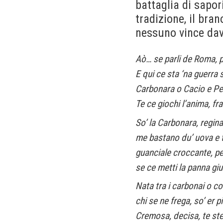
battaglia di sapor
tradizione, il bra
nessuno vince da
Aò… se parli de Roma, p
E qui ce sta ‘na guerra
Carbonara o Cacio e P
Te ce giochi l’anima, fra
So’ la Carbonara, regina
me bastano du’ uova e t
guanciale croccante, pe
se ce metti la panna giu
Nata tra i carbonai o co
chi se ne frega, so’ er 
Cremosa, decisa, te ste