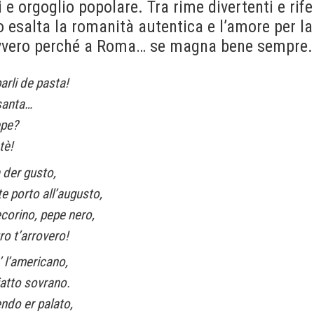
i e orgoglio popolare. Tra rime divertenti e rife
no esalta la romanità autentica e l’amore per l
vvero perché a Roma… se magna bene sempre.
arli de pasta!
 santa…
epe?
tè!
 der gusto,
e porto all’augusto,
corino, pepe nero,
ro t’arrovero!
’ l’americano,
piatto sovrano.
ndo er palato,