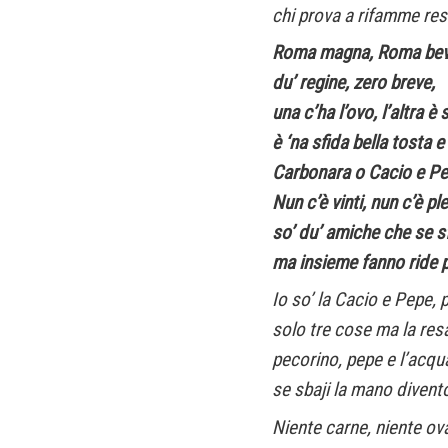
chi prova a rifamme re
Roma magna, Roma bev
du’ regine, zero breve,
una c’ha l’ovo, l’altra è
è ‘na sfida bella tosta 
Carbonara o Cacio e P
Nun c’è vinti, nun c’è pl
so’ du’ amiche che se s
ma insieme fanno ride p
Io so’ la Cacio e Pepe, 
solo tre cose ma la resa
pecorino, pepe e l’acqu
se sbaji la mano divent
Niente carne, niente ova