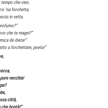
 tempo che vien,
o ‘na forchetta,
scio in vetta.
 profumo?”
’ovo che te magni?”
mica de dieta!”
atto a forchettate, poeta!”
e,
 secca,
e pure vecchia!
epe?
ebe,
ssa città,
a che bontà!”