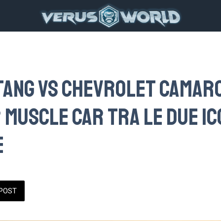
ang vs Chevrolet Camaro
r muscle car tra le due i
e
POST