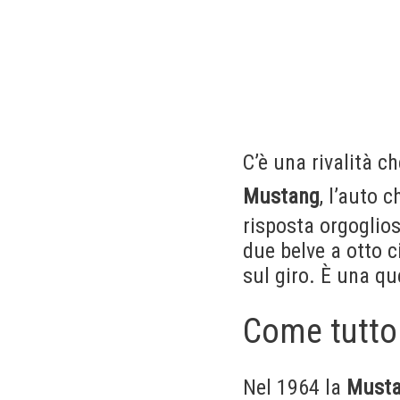
C’è una rivalità c
Mustang
, l’auto c
risposta orgoglios
due belve a otto ci
sul giro. È una que
Come tutto
Nel 1964 la
Must