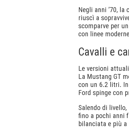
Negli anni ’70, la
riuscì a sopravviv
scomparve per un p
con linee modern
Cavalli e ca
Le versioni attual
La Mustang GT mon
con un 6.2 litri. 
Ford spinge con p
Salendo di livello
fino a pochi anni
bilanciata e più a