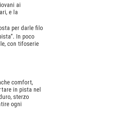
iovani ai
ri, e la
osta per darle filo
pista”. In poco
e, con tifoserie
nche comfort,
tare in pista nel
duro, sterzo
tire ogni