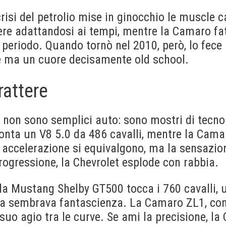
 crisi del petrolio mise in ginocchio le muscle
ere adattandosi ai tempi, mentre la Camaro fat
eriodo. Quando tornò nel 2010, però, lo fece i
e ma un cuore decisamente old school.
rattere
i non sono semplici auto: sono mostri di tecno
ta un V8 5.0 da 486 cavalli, mentre la Cama
In accelerazione si equivalgono, ma la sensazion
rogressione, la Chevrolet esplode con rabbia.
, la Mustang Shelby GT500 tocca i 760 cavalli,
 fa sembrava fantascienza. La Camaro ZL1, con 
 suo agio tra le curve. Se ami la precisione, l