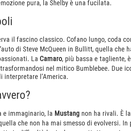
 emozione pura, la Shelby è una fucilata.
oli
rva il fascino classico. Cofano lungo, coda cor
l’auto di Steve McQueen in Bullitt, quella che 
passionati. La
Camaro
, più bassa e tagliente, 
 trasformandosi nel mitico Bumblebee. Due ic
i interpretare l’America.
avvero?
ia e immaginario, la
Mustang
non ha rivali. È l
 quella che non ha mai smesso di evolversi. In p