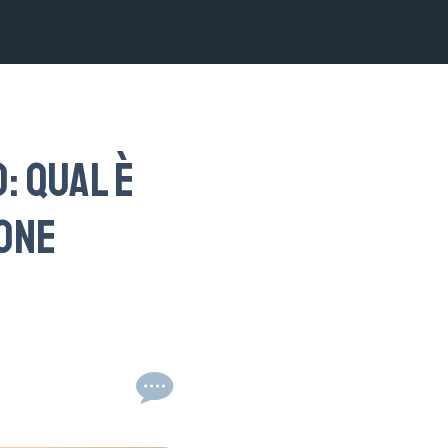
: qual è
cone