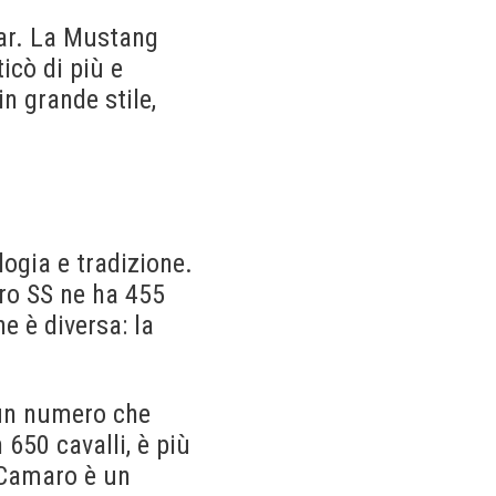
 car. La Mustang
icò di più e
n grande stile,
logia e tradizione.
ro SS ne ha 455
e è diversa: la
 un numero che
650 cavalli, è più
a Camaro è un