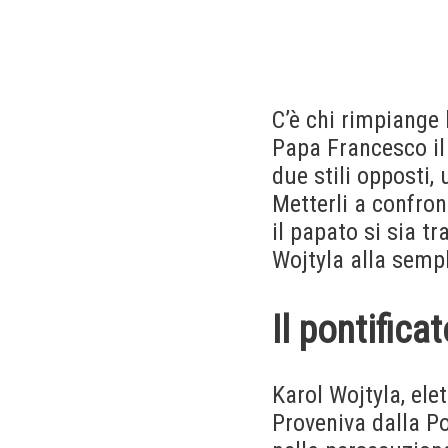
C’è chi rimpiange 
Papa Francesco il
due stili opposti,
Metterli a confro
il papato si sia t
Wojtyla alla sempl
Il pontifica
Karol Wojtyla, ele
Proveniva dalla P