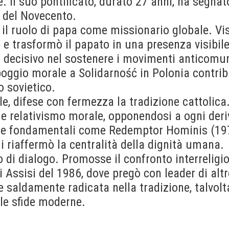
. Il suo pontificato, durato 27 anni, ha segna
a del Novecento.
 il ruolo di papa come missionario globale. Vis
e e trasformò il papato in una presenza visibil
u decisivo nel sostenere i movimenti anticomun
ppoggio morale a Solidarność in Polonia contri
o sovietico.
le, difese con fermezza la tradizione cattolic
 e relativismo morale, opponendosi a ogni deri
che fondamentali come Redemptor Hominis (19
ui riaffermò la centralità della dignità umana.
di dialogo. Promosse il confronto interreligi
i Assisi del 1986, dove pregò con leader di altre
 saldamente radicata nella tradizione, talvol
alle sfide moderne.