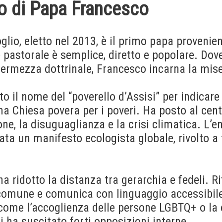
ato di Papa Francesco
lio, eletto nel 2013, è il primo papa provenie
le pastorale è semplice, diretto e popolare. Dov
fermezza dottrinale, Francesco incarna la mise
o il nome del “poverello d’Assisi” per indicare 
na Chiesa povera per i poveri. Ha posto al cent
e, la disuguaglianza e la crisi climatica. L’e
tata un manifesto ecologista globale, rivolto a t
a ridotto la distanza tra gerarchia e fedeli. Rifi
 comune e comunica con linguaggio accessibile.
come l’accoglienza delle persone LGBTQ+ o la
ti ha suscitato forti opposizioni interne.