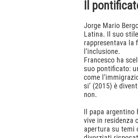
Il pontific
Jorge Mario Bergog
Latina. Il suo sti
rappresentava la 
l’inclusione.
Francesco ha scelt
suo pontificato: u
come l’immigrazion
si’ (2015) è diven
non.
Il papa argentino h
vive in residenza
apertura su temi 
divorziati risposa