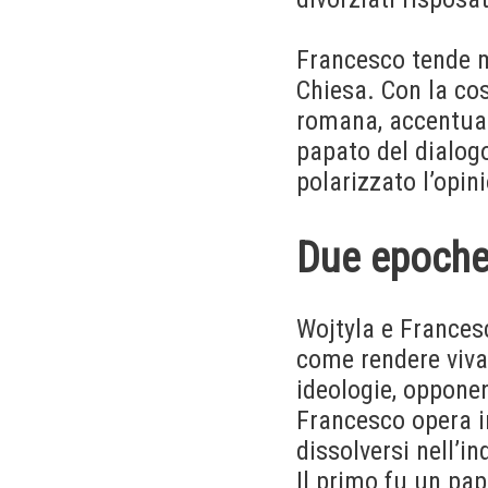
Francesco tende m
Chiesa. Con la co
romana, accentuand
papato del dialogo
polarizzato l’opin
Due epoche
Wojtyla e Frances
come rendere viva 
ideologie, opponen
Francesco opera i
dissolversi nell’in
Il primo fu un pap