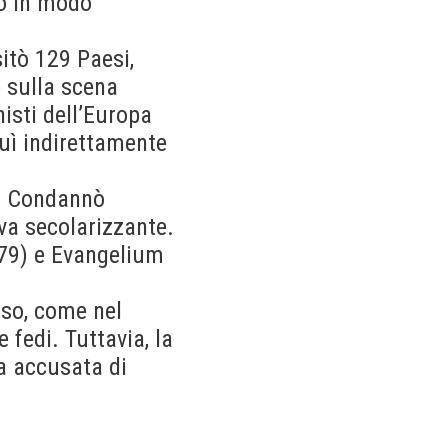
to in modo
itò 129 Paesi,
e sulla scena
isti dell’Europa
buì indirettamente
a. Condannò
va secolarizzante.
79) e Evangelium
oso, come nel
 fedi. Tuttavia, la
ta accusata di