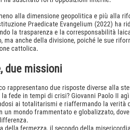
eno alla dimensione geopolitica e più alla rif
stituzione Praedicate Evangelium (2022) ha ri
o la trasparenza e la corresponsabilità laical
, ma anche della divisione, poiché le sue rif
ione cattolica.
, due missioni
co rappresentano due risposte diverse alla s
la fede in tempi di crisi? Giovanni Paolo II agì
dosi ai totalitarismi e riaffermando la verità 
n un mondo frammentato e globalizzato, dove l
differenza.
a della fermezza, il secondo della misericordia