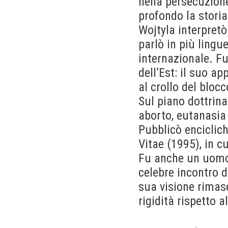
nella persecuzione
profondo la stori
Wojtyla interpretò
parlò in più lingu
internazionale. F
dell’Est: il suo a
al crollo del blocc
Sul piano dottrina
aborto, eutanasia
Pubblicò encicli
Vitae (1995), in c
Fu anche un uomo 
celebre incontro d
sua visione rimase
rigidità rispetto 