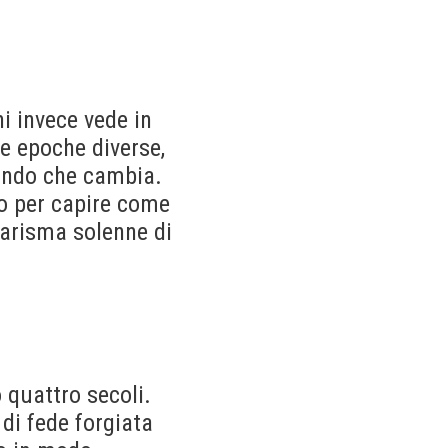
hi invece vede in
e epoche diverse,
mondo che cambia.
do per capire come
carisma solenne di
 quattro secoli.
di fede forgiata