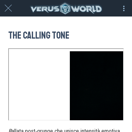
The calling tone
B
allata post-grunge che unisce intensità emotiva