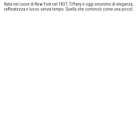
Nata nel cuore di New York nel 1837, Tiffany è oggi sinonimo di eleganza,
raffinatezza e lusso senza tempo. Quella che cominciò come una piccola
boutique di articoli di cancelleria si trasformò presto in una delle maison
di gioielleria più celebri del pianeta.