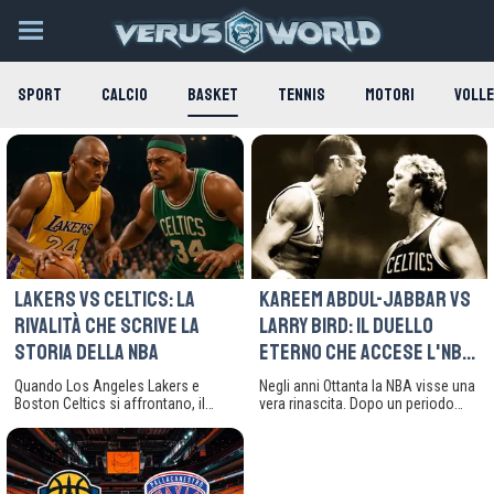
SPORT
CALCIO
BASKET
TENNIS
MOTORI
VOLLE
Lakers vs Celtics: la
Kareem Abdul-Jabbar vs
rivalità che scrive la
Larry Bird: il duello
storia della NBA
eterno che accese l'NBA
degli anni ’80
Quando Los Angeles Lakers e
Negli anni Ottanta la NBA visse una
Boston Celtics si affrontano, il
vera rinascita. Dopo un periodo
parquet diventa un campo di
difficile, tra scandali e calo
battaglia leggendario. Ogni
d’interesse, due campioni
passaggio, ogni tiro, ogni sguardo
riportarono il basket americano al
tra i giocatori racchiude decenni di
centro dello sport mondiale:
sfide, orgoglio e gloria. È molto più
Kareem Abdul-Jabbar dei Los