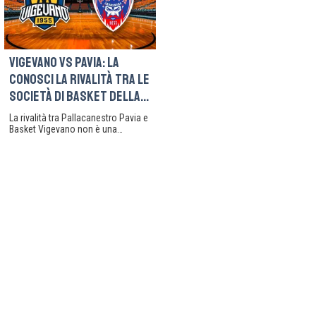
di una partita di basket: è la rivalità
Angeles Lakers e Larry Bird dei
più iconica della storia dello sport,
Boston Celtics. Diversissimi per
capace di attraversare generazioni
origine, carattere e stile, furono
e unire milioni di appassionati in
protagonisti di un confronto che
tutto il mondo.
divenne leggenda.
Vigevano vs Pavia: la
conosci la rivalità tra le
società di basket della
lomellina?
La rivalità tra Pallacanestro Pavia e
Basket Vigevano non è una
semplice questione sportiva. E'
una storia di orgoglio,
appartenenza e passione che da
decenni infiamma il cuore del
pavese. Due città separate da una
trentina di chilometri, unite da
un’unica fiamma — quella del
basket — e divise da una sana
competizione che travalica il
parquet. Ogni incontro è un derby di
sentimenti, dove il rimbalzo della
palla racconta decenni di storie
intrecciate.